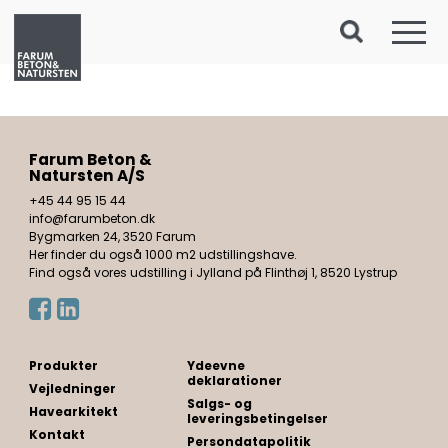
Farum Beton &
Natursten A/S
+45 44 95 15 44
info@farumbeton.dk
Bygmarken 24, 3520 Farum
Her finder du også 1000 m2 udstillingshave.
Find også vores udstilling i Jylland på Flinthøj 1, 8520 Lystrup
Produkter
Ydeevne
deklarationer
Vejledninger
Salgs- og
Havearkitekt
leveringsbetingelser
Kontakt
Persondatapolitik