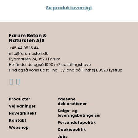
Se produktoversigt
Farum Beton &
Natursten A/S
+45 44 95 15 44
info@farumbeton.dk
Bygmarken 24, 3520 Farum
Her finder du også 1000 m2 udstillingshave.
Find også vores udstilling i Jylland på Flinthøj 1, 8520 Lystrup
Produkter
Ydeevne
deklarationer
Vejledninger
Salgs- og
Havearkitekt
leveringsbetingelser
Kontakt
Persondatapolitik
Webshop
Cookiepolitik
Jobs