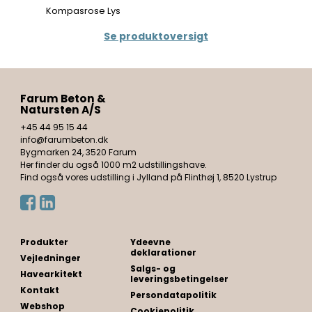
Kompasrose Lys
Se produktoversigt
Farum Beton &
Natursten A/S
+45 44 95 15 44
info@farumbeton.dk
Bygmarken 24, 3520 Farum
Her finder du også 1000 m2 udstillingshave.
Find også vores udstilling i Jylland på Flinthøj 1, 8520 Lystrup
Produkter
Ydeevne
deklarationer
Vejledninger
Salgs- og
Havearkitekt
leveringsbetingelser
Kontakt
Persondatapolitik
Webshop
Cookiepolitik