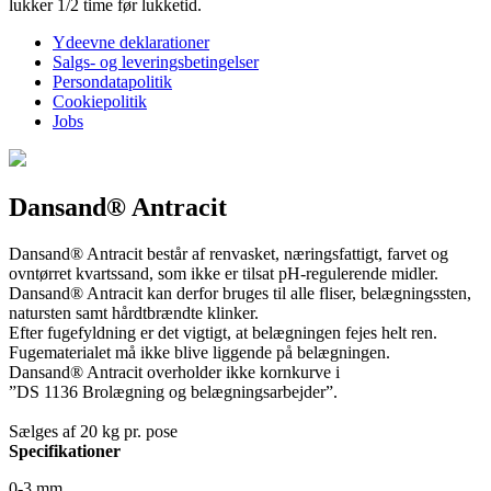
lukker 1/2 time før lukketid.
Ydeevne deklarationer
Salgs- og leveringsbetingelser
Persondatapolitik
Cookiepolitik
Jobs
Dansand® Antracit
Dansand® Antracit består af renvasket, næringsfattigt, farvet og
ovntørret kvartssand, som ikke er tilsat pH-regulerende midler.
Dansand® Antracit kan derfor bruges til alle fliser, belægningssten,
natursten samt hårdtbrændte klinker.
Efter fugefyldning er det vigtigt, at belægningen fejes helt ren.
Fugematerialet må ikke blive liggende på belægningen.
Dansand® Antracit overholder ikke kornkurve i
”DS 1136 Brolægning og belægningsarbejder”.
Sælges af 20 kg pr. pose
Specifikationer
0-3 mm