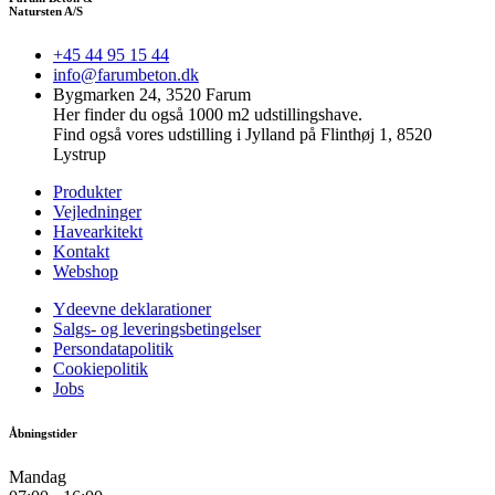
Natursten A/S
+45 44 95 15 44
info@farumbeton.dk
Bygmarken 24, 3520 Farum
Her finder du også 1000 m2 udstillingshave.
Find også vores udstilling i Jylland på Flinthøj 1, 8520
Lystrup
Produkter
Vejledninger
Havearkitekt
Kontakt
Webshop
Ydeevne deklarationer
Salgs- og leveringsbetingelser
Persondatapolitik
Cookiepolitik
Jobs
Åbningstider
Mandag