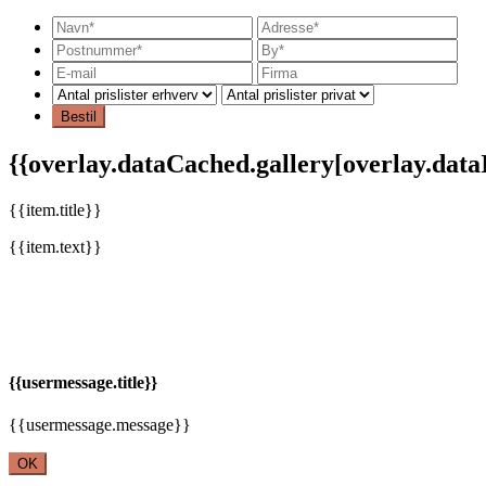
Bestil
{{overlay.dataCached.gallery[overlay.dataId
{{item.title}}
{{item.text}}
{{usermessage.title}}
{{usermessage.message}}
OK