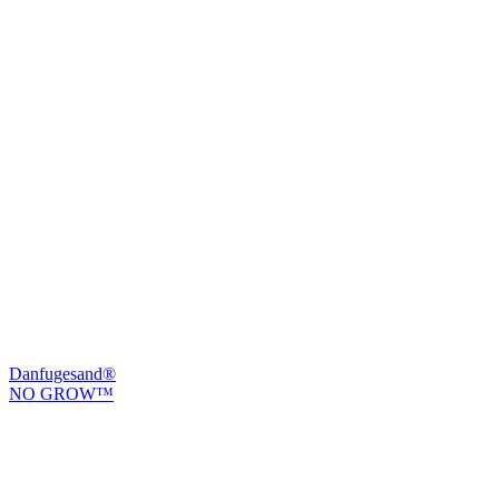
Danfugesand®
NO GROW™